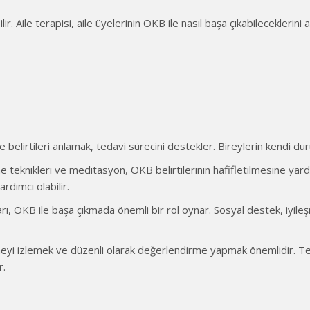
ilir. Aile terapisi, aile üyelerinin OKB ile nasıl başa çıkabileceklerin
 belirtileri anlamak, tedavi sürecini destekler. Bireylerin kendi du
teknikleri ve meditasyon, OKB belirtilerinin hafifletilmesine yardımc
dımcı olabilir.
ları, OKB ile başa çıkmada önemli bir rol oynar. Sosyal destek, iyil
meyi izlemek ve düzenli olarak değerlendirme yapmak önemlidir. Teda
r.