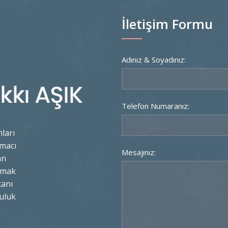
İletişim Formu
Adınız & Soyadınız:
Telefon Numaranız:
ları
amacı
Mesajınız:
an
ılmak
tanı
uluk