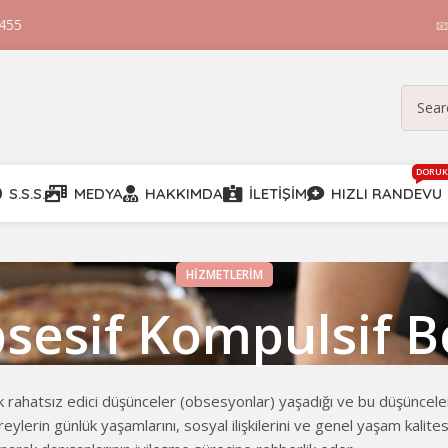
 455

DORUK
S.S.S.
MEDYA
HAKKIMDA
İLETIŞIM
HIZLI RANDEVU
HIZMETLERIM
sesif Kompulsif B
k rahatsız edici düşünceler (obsesyonlar) yaşadığı ve bu düşüncelere
eylerin günlük yaşamlarını, sosyal ilişkilerini ve genel yaşam kalites