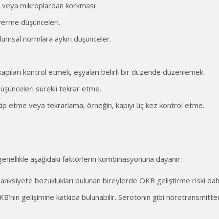
esi veya mikroplardan korkması.
 verme düşünceleri.
lumsal normlara aykırı düşünceler.
k, kapıları kontrol etmek, eşyaları belirli bir düzende düzenlemek.
üşünceleri sürekli tekrar etme.
takip etme veya tekrarlama, örneğin, kapıyı üç kez kontrol etme.
enellikle aşağıdaki faktörlerin kombinasyonuna dayanır:
anksiyete bozuklukları bulunan bireylerde OKB geliştirme riski dah
KB’nin gelişimine katkıda bulunabilir. Serotonin gibi nörotransmitter