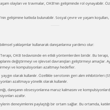
resli yaşam olayları ve travmalar, OKB’nin gelişiminde rol oynayabili
nin gelişimine katkıda bulunabilir. Sosyal çevre ve yaşam koşulları, O
ilimsel yaklaşımlar kullanarak danışanlarına yardımcı olur:
çı Terapi, OKB tedavisinde en etkili yöntemlerden biridir. Bu terap
plarını değiştirmeyi ve işlevsel davranışları geliştirmeyi amaçlar. 
ştirmeyi ve kompulsiyonları azaltmayı hedefler.
ygın olarak kullanılır. Özellikle serotonin geri alım inhibitörleri (SS
nları azaltmaya yönelik olarak kullanılır.
kniği, danışanın obsesyonlarına maruz kalmasını ve kompulsiyonlard
yonları azaltır.
ylerin deneyimlerini paylaştığı bir ortam sağlar. Bu ortamda, katılım