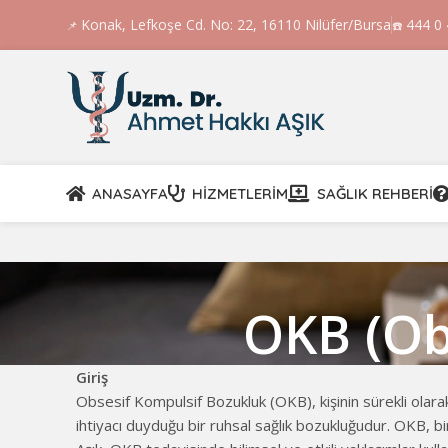
Konak, Lefkoşe Cd. No: 22, 16110 Nilüfer/Bursa
444 0
📌
☎️
ANASAYFA
HIZMETLERIM
SAĞLIK REHBERI
OKB (Ob
Giriş
Obsesif Kompulsif Bozukluk (OKB), kişinin sürekli olara
ihtiyacı duyduğu bir ruhsal sağlık bozukluğudur. OKB, bir