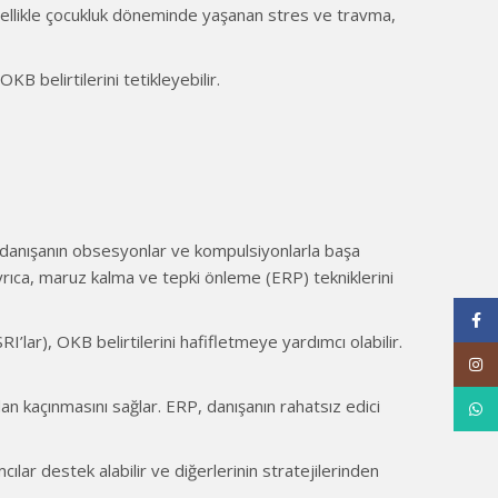
r. Özellikle çocukluk döneminde yaşanan stres ve travma,
KB belirtilerini tetikleyebilir.
i, danışanın obsesyonlar ve kompulsiyonlarla başa
Ayrıca, maruz kalma ve tepki önleme (ERP) tekniklerini
Face
RI’lar), OKB belirtilerini hafifletmeye yardımcı olabilir.
Inst
an kaçınmasını sağlar. ERP, danışanın rahatsız edici
What
cılar destek alabilir ve diğerlerinin stratejilerinden