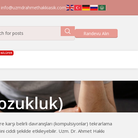
info@uzmdrahmethakkiasik.com

Randevu Alın
 NİLÜFER
ozukluk)
 karşı belirli davranışları (kompulsiyonlar) tekrarlama
ini ciddi şekilde etkileyebilir. Uzm. Dr. Ahmet Hakkı