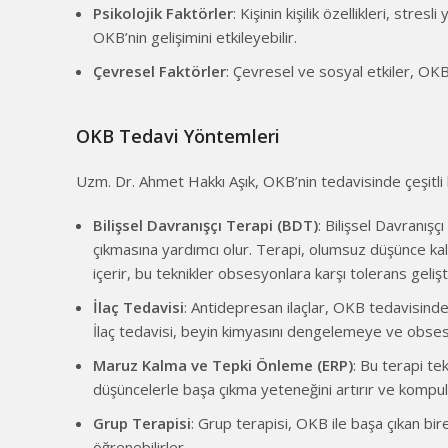
Psikolojik Faktörler
: Kişinin kişilik özellikleri, st
OKB’nin gelişimini etkileyebilir.
Çevresel Faktörler
: Çevresel ve sosyal etkiler, OKB’
OKB Tedavi Yöntemleri
Uzm. Dr. Ahmet Hakkı Aşık, OKB’nin tedavisinde çeşitli b
Bilişsel Davranışçı Terapi (BDT)
: Bilişsel Davranış
çıkmasına yardımcı olur. Terapi, olumsuz düşünce kalı
içerir, bu teknikler obsesyonlara karşı tolerans geli
İlaç Tedavisi
: Antidepresan ilaçlar, OKB tedavisinde ya
İlaç tedavisi, beyin kimyasını dengelemeye ve obsesyo
Maruz Kalma ve Tepki Önleme (ERP)
: Bu terapi te
düşüncelerle başa çıkma yeteneğini artırır ve kompulsi
Grup Terapisi
: Grup terapisi, OKB ile başa çıkan bire
öğrenebilirler.