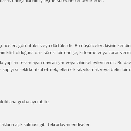
anarak danışanlarının iyileşme sürecine rehberlik eder.
düşünceler, görüntüler veya dürtülerdir. Bu düşünceler, kişinin ken
nın kilitli olduğuna dair sürekli bir endişe, kirlenme veya zarar verme
 yapılan tekrarlayan davranışlar veya zihinsel eylemlerdir. Bu davra
r kapıyı sürekli kontrol etmek, elleri sık sık yıkamak veya belirli bir 
 iki ana gruba ayrılabilir:
ocakların açık kalması gibi tekrarlayan endişeler.