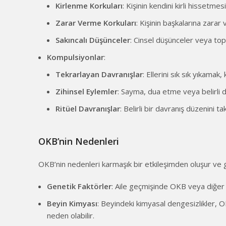
Kirlenme Korkuları
: Kişinin kendini kirli hissetm
Zarar Verme Korkuları
: Kişinin başkalarına zarar
Sakıncalı Düşünceler
: Cinsel düşünceler veya top
Kompulsiyonlar
:
Tekrarlayan Davranışlar
: Ellerini sık sık yıkama
Zihinsel Eylemler
: Sayma, dua etme veya belirli d
Ritüel Davranışlar
: Belirli bir davranış düzenini 
OKB’nin Nedenleri
OKB’nin nedenleri karmaşık bir etkileşimden oluşur ve g
Genetik Faktörler
: Aile geçmişinde OKB veya diğer 
Beyin Kimyası
: Beyindeki kimyasal dengesizlikler, O
neden olabilir.