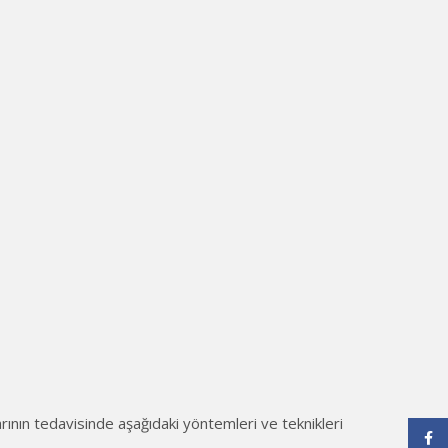
arının tedavisinde aşağıdaki yöntemleri ve teknikleri
Face