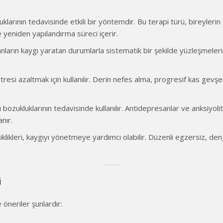
uklarının tedavisinde etkili bir yöntemdir. Bu terapi türü, bireyleri
 yeniden yapılandırma süreci içerir.
anların kaygı yaratan durumlarla sistematik bir şekilde yüzleşmeler
tresi azaltmak için kullanılır. Derin nefes alma, progresif kas gevşe
ı bozukluklarının tedavisinde kullanılır. Antidepresanlar ve anksiyo
anır.
işiklikleri, kaygıyı yönetmeye yardımcı olabilir. Düzenli egzersiz, de
i
 öneriler şunlardır: