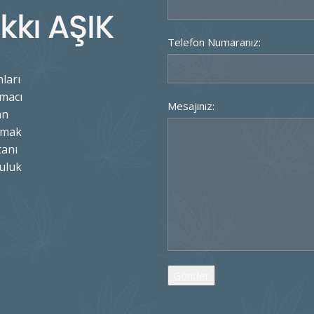
Telefon Numaranız:
ları
amacı
Mesajınız:
an
ılmak
tanı
uluk