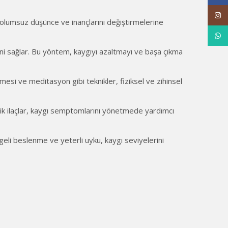
Inst
n olumsuz düşünce ve inançlarını değiştirmelerine
What
ini sağlar. Bu yöntem, kaygıyı azaltmayı ve başa çıkma
mesi ve meditasyon gibi teknikler, fiziksel ve zihinsel
litik ilaçlar, kaygı semptomlarını yönetmede yardımcı
ngeli beslenme ve yeterli uyku, kaygı seviyelerini