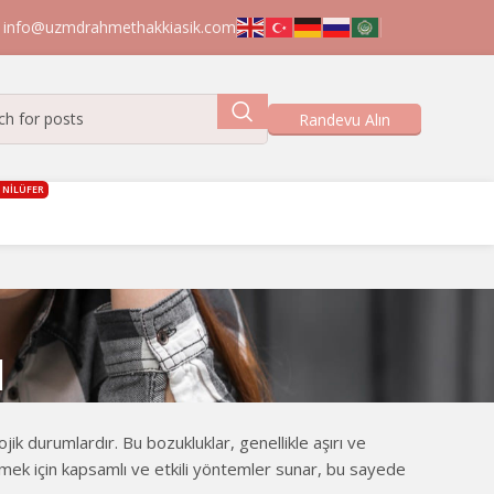
info@uzmdrahmethakkiasik.com

Randevu Alın
 NİLÜFER
ı
jik durumlardır. Bu bozukluklar, genellikle aşırı ve
etmek için kapsamlı ve etkili yöntemler sunar, bu sayede