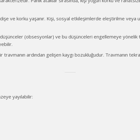
rakterizedir. Panik ataklar sırasında, kişi yoğun korku ve rahatsızlık 
ndişe ve korku yaşanır. Kişi, sosyal etkileşimlerde eleştirilme vey
i düşünceler (obsesyonlar) ve bu düşünceleri engellemeye yönelik t
ebilir.
 bir travmanın ardından gelişen kaygı bozukluğudur. Travmanın tekrar 
zeye yayılabilir: