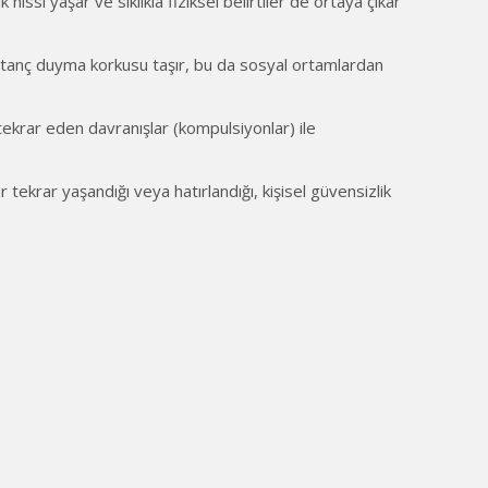
hissi yaşar ve sıklıkla fiziksel belirtiler de ortaya çıkar
a utanç duyma korkusu taşır, bu da sosyal ortamlardan
ekrar eden davranışlar (kompulsiyonlar) ile
tekrar yaşandığı veya hatırlandığı, kişisel güvensizlik