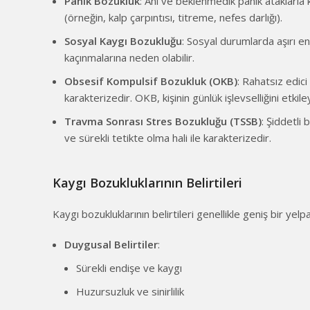
Panik Bozukluk
: Ani ve beklenmedik panik ataklarla ka
(örneğin, kalp çarpıntısı, titreme, nefes darlığı).
Sosyal Kaygı Bozukluğu
: Sosyal durumlarda aşırı e
kaçınmalarına neden olabilir.
Obsesif Kompulsif Bozukluk (OKB)
: Rahatsız edic
karakterizedir. OKB, kişinin günlük işlevselliğini etkiley
Travma Sonrası Stres Bozukluğu (TSSB)
: Şiddetli
ve sürekli tetikte olma hali ile karakterizedir.
Kaygı Bozukluklarının Belirtileri
Kaygı bozukluklarının belirtileri genellikle geniş bir yelpa
Duygusal Belirtiler
:
Sürekli endişe ve kaygı
Huzursuzluk ve sinirlilik