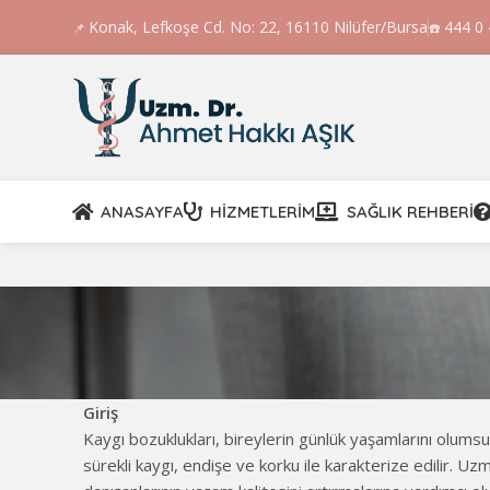
Konak, Lefkoşe Cd. No: 22, 16110 Nilüfer/Bursa
444 0
📌
☎️
ANASAYFA
HIZMETLERIM
SAĞLIK REHBERI
Giriş
Kaygı bozuklukları, bireylerin günlük yaşamlarını olumsuz 
sürekli kaygı, endişe ve korku ile karakterize edilir. 