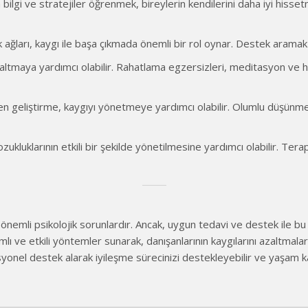
ilgi ve stratejiler öğrenmek, bireylerin kendilerini daha iyi hisset
k ağları, kaygı ile başa çıkmada önemli bir rol oynar. Destek aramak
zaltmaya yardımcı olabilir. Rahatlama egzersizleri, meditasyon ve hobil
geliştirme, kaygıyı yönetmeye yardımcı olabilir. Olumlu düşünme stra
kluklarının etkili bir şekilde yönetilmesine yardımcı olabilir. Terapi
önemli psikolojik sorunlardır. Ancak, uygun tedavi ve destek ile bu bo
ı ve etkili yöntemler sunarak, danışanlarının kaygılarını azaltmala
yonel destek alarak iyileşme sürecinizi destekleyebilir ve yaşam kalit