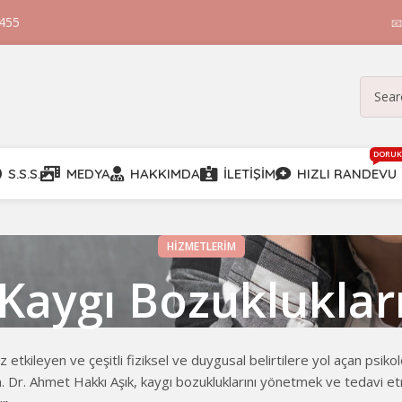
 455

DORUK
S.S.S.
MEDYA
HAKKIMDA
İLETIŞIM
HIZLI RANDEVU
HIZMETLERIM
Kaygı Bozukluklar
etkileyen ve çeşitli fiziksel ve duygusal belirtilere yol açan psikolo
Uzm. Dr. Ahmet Hakkı Aşık, kaygı bozukluklarını yönetmek ve tedavi 